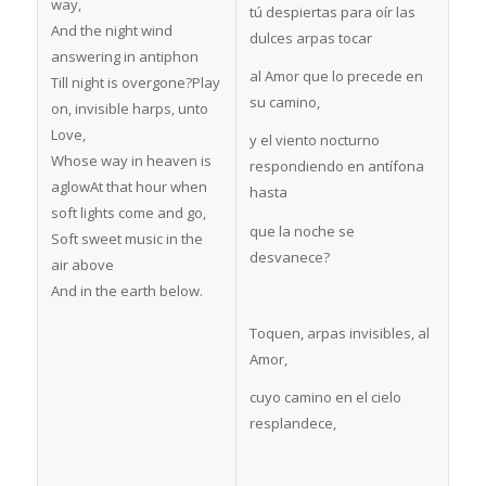
way,
tú despiertas para oír las
And the night wind
dulces arpas tocar
answering in antiphon
al Amor que lo precede en
Till night is overgone?Play
su camino,
on, invisible harps, unto
Love,
y el viento nocturno
Whose way in heaven is
respondiendo en antífona
aglowAt that hour when
hasta
soft lights come and go,
que la noche se
Soft sweet music in the
desvanece?
air above
And in the earth below.
Toquen, arpas invisibles, al
Amor,
cuyo camino en el cielo
resplandece,