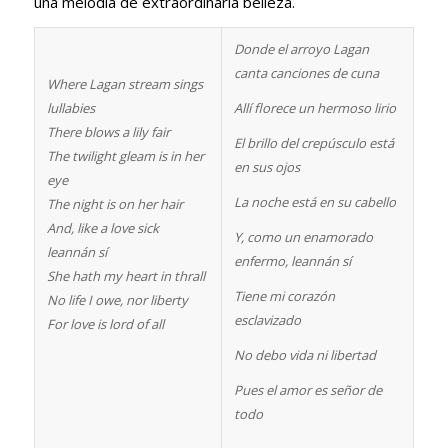
una melodía de extraordinaria belleza.
Donde el arroyo Lagan
canta canciones de cuna
Where Lagan stream sings
lullabies
Allí florece un hermoso lirio
There blows a lily fair
El brillo del crepúsculo está
The twilight gleam is in her
en sus ojos
eye
La noche está en su cabello
The night is on her hair
And, like a love sick
Y, como un enamorado
leannán sí
enfermo, leannán sí
She hath my heart in thrall
Tiene mi corazón
No life I owe, nor liberty
esclavizado
For love is lord of all
No debo vida ni libertad
Pues el amor es señor de
todo