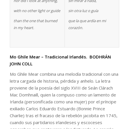
nor did I look at anything,
sin mirar a nada,
with no other light or guide
sin otra luz o guía
than the one that burned
que la que ardía en mi
in my heart.
corazón.
Mo Ghile Mear –
Tradicional Irlandés. BODHRÁN
JOHN COLL
Mo Ghile Mear combina una melodía tradicional con una
letra cargada de historia, pérdida y anhelo. La letra
proviene de la poesía del siglo XVIII de Seán Clárach
Mac Domhnaill, quien la compuso como un lamento de
Irlanda (personificada como una mujer) por el príncipe
exiliado Carlos Eduardo Estuardo (Bonnie Prince
Charlie) tras el fracaso de la rebelión jacobita en 1745,
cuando sus partidarios irlandeses y escoceses