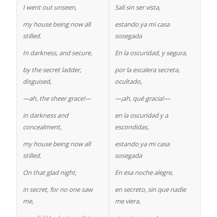
I went out unseen,
Salí sin ser vista,
my house being now all
estando ya mi casa
stilled.
sosegada
In darkness, and secure,
En la oscuridad, y segura,
by the secret ladder,
por la escalera secreta,
disguised,
ocultado,
—ah, the sheer grace!—
—¡ah, qué gracia!—
in darkness and
en la oscuridad y a
concealment,
escondidas,
my house being now all
estando ya mi casa
stilled.
sosegada
On that glad night,
En esa noche alegre,
in secret, for no one saw
en secreto, sin que nadie
me,
me viera,