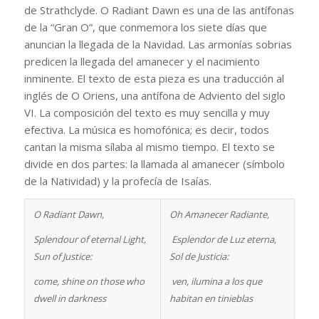
de Strathclyde. O Radiant Dawn es una de las antífonas
de la “Gran O”, que conmemora los siete días que
anuncian la llegada de la Navidad. Las armonías sobrias
predicen la llegada del amanecer y el nacimiento
inminente. El texto de esta pieza es una traducción al
inglés de O Oriens, una antífona de Adviento del siglo
VI. La composición del texto es muy sencilla y muy
efectiva. La música es homofónica; es decir, todos
cantan la misma sílaba al mismo tiempo. El texto se
divide en dos partes: la llamada al amanecer (símbolo
de la Natividad) y la profecía de Isaías.
O Radiant Dawn,
Oh Amanecer Radiante,
Splendour of eternal Light,
Esplendor de Luz eterna,
Sun of Justice:
Sol de Justicia:
come, shine on those who
ven, ilumina a los que
dwell in darkness
habitan en tinieblas