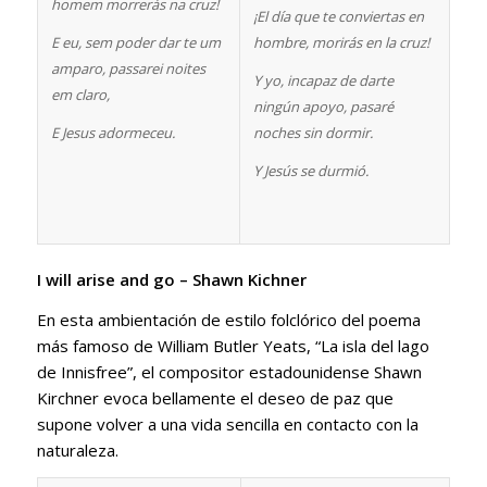
homem morrerás na cruz!
¡El día que te conviertas en
E eu, sem poder dar te um
hombre, morirás en la cruz!
amparo, passarei noites
Y yo, incapaz de darte
em claro,
ningún apoyo, pasaré
E Jesus adormeceu.
noches sin dormir.
Y Jesús se durmió.
I will arise and go –
Shawn Kichner
En esta ambientación de estilo folclórico del poema
más famoso de William Butler Yeats, “La isla del lago
de Innisfree”, el compositor estadounidense Shawn
Kirchner evoca bellamente el deseo de paz que
supone volver a una vida sencilla en contacto con la
naturaleza.