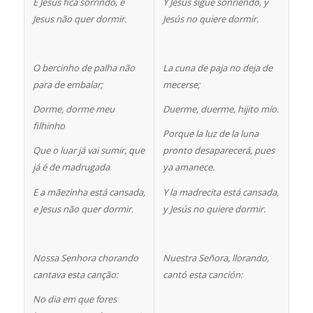
E Jesus fica sorrindo, e
Y Jesús sigue sonriendo, y
Jesus não quer dormir.
Jesús no quiere dormir.
O bercinho de palha não
La cuna de paja no deja de
para de embalar;
mecerse;
Dorme, dorme meu
Duerme, duerme, hijito mío.
filhinho
Porque la luz de la luna
Que o luar já vai sumir, que
pronto desaparecerá, pues
já é de madrugada
ya amanece.
E a mãezinha está cansada,
Y la madrecita está cansada,
e Jesus não quer dormir.
y Jesús no quiere dormir.
Nossa Senhora chorando
Nuestra Señora, llorando,
cantava esta canção:
cantó esta canción:
No dia em que fores