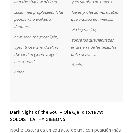
and the shadow of death.
y en sombra de muerte.
Isaiah had prophesied, “The
Isaías profetizó: «El pueblo
people who walked in
que andaba en tinieblas
darkness
vio la gran luz;
have seen the great light;
sobre los que habitaban
upon those who dwelt in
en la tierra de las tinieblas
the land of gloom a light
brilló una luz».
has shone.”
Amén.
Amen.
Dark Night of the Soul – Ola Gjeilo (b.1978).
SOLOIST CATHY GIBBONS
Noche Oscura es un extracto de una composición más