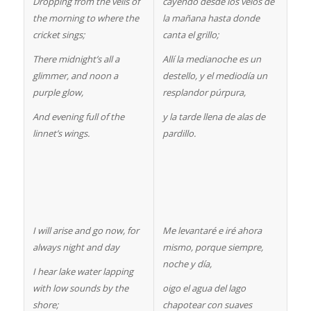
Dropping from the veils of
cayendo desde los velos de
the morning to where the
la mañana hasta donde
cricket sings;
canta el grillo;
There midnight’s all a
Allí la medianoche es un
glimmer, and noon a
destello, y el mediodía un
purple glow,
resplandor púrpura,
And evening full of the
y la tarde llena de alas de
linnet’s wings.
pardillo.
I will arise and go now, for
Me levantaré e iré ahora
always night and day
mismo, porque siempre,
noche y día,
I hear lake water lapping
with low sounds by the
oigo el agua del lago
shore;
chapotear con suaves