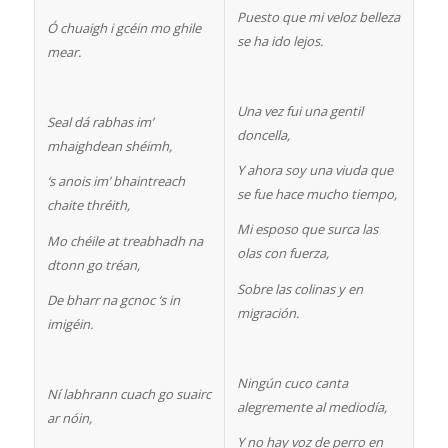
Puesto que mi veloz belleza
Ó chuaigh i gcéin mo ghile
se ha ido lejos.
mear.
Una vez fui una gentil
Seal dá rabhas im’
doncella,
mhaighdean shéimh,
Y ahora soy una viuda que
‘s anois im’ bhaintreach
se fue hace mucho tiempo,
chaite thréith,
Mi esposo que surca las
Mo chéile at treabhadh na
olas con fuerza,
dtonn go tréan,
Sobre las colinas y en
De bharr na gcnoc ‘s in
migración.
imigéin.
Ningún cuco canta
Ní labhrann cuach go suairc
alegremente al mediodía,
ar nóin,
Y no hay voz de perro en