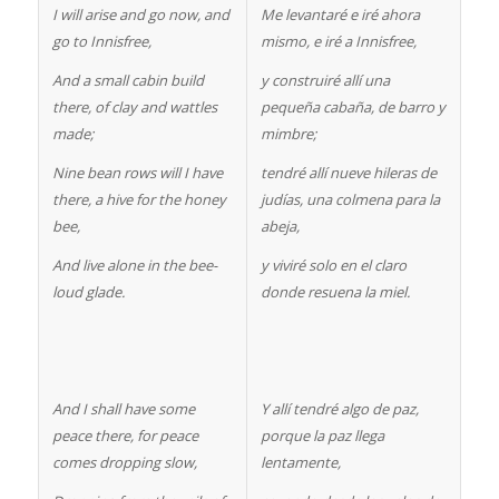
I will arise and go now, and
Me levantaré e iré ahora
go to Innisfree,
mismo, e iré a Innisfree,
And a small cabin build
y construiré allí una
there, of clay and wattles
pequeña cabaña, de barro y
made;
mimbre;
Nine bean rows will I have
tendré allí nueve hileras de
there, a hive for the honey
judías, una colmena para la
bee,
abeja,
And live alone in the bee-
y viviré solo en el claro
loud glade.
donde resuena la miel.
And I shall have some
Y allí tendré algo de paz,
peace there, for peace
porque la paz llega
comes dropping slow,
lentamente,