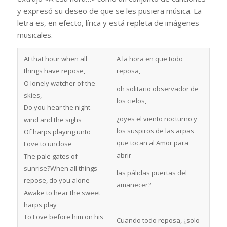
y expresó su deseo de que se les pusiera música. La
letra es, en efecto, lírica y está repleta de imágenes
musicales.
At that hour when all
A la hora en que todo
things have repose,
reposa,
O lonely watcher of the
oh solitario observador de
skies,
los cielos,
Do you hear the night
¿oyes el viento nocturno y
wind and the sighs
los suspiros de las arpas
Of harps playing unto
que tocan al Amor para
Love to unclose
abrir
The pale gates of
sunrise?When all things
las pálidas puertas del
repose, do you alone
amanecer?
Awake to hear the sweet
harps play
To Love before him on his
Cuando todo reposa, ¿solo