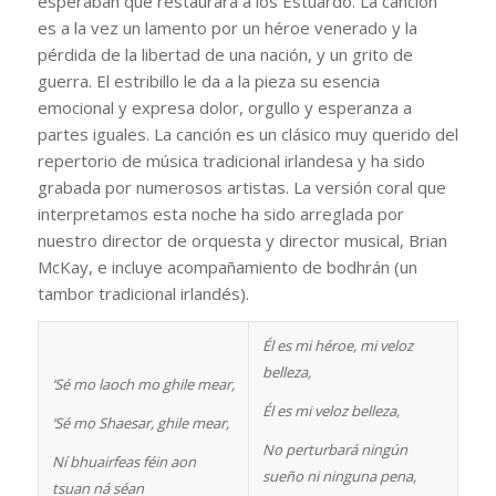
esperaban que restaurara a los Estuardo. La canción
es a la vez un lamento por un héroe venerado y la
pérdida de la libertad de una nación, y un grito de
guerra. El estribillo le da a la pieza su esencia
emocional y expresa dolor, orgullo y esperanza a
partes iguales. La canción es un clásico muy querido del
repertorio de música tradicional irlandesa y ha sido
grabada por numerosos artistas. La versión coral que
interpretamos esta noche ha sido arreglada por
nuestro director de orquesta y director musical, Brian
McKay, e incluye acompañamiento de bodhrán (un
tambor tradicional irlandés).
Él es mi héroe, mi veloz
belleza,
‘Sé mo laoch mo ghile mear,
Él es mi veloz belleza,
‘Sé mo Shaesar, ghile mear,
No perturbará ningún
Ní bhuairfeas féin aon
sueño ni ninguna pena,
tsuan ná séan