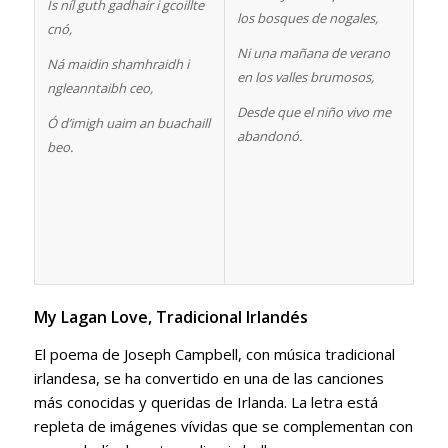
Is níl guth gadhair i gcoillte
los bosques de nogales,
cnó,
Ni una mañana de verano
Ná maidin shamhraidh i
en los valles brumosos,
ngleanntaibh ceo,
Desde que el niño vivo me
Ó d’imigh uaim an buachaill
abandonó.
beo.
My Lagan Love,
Tradicional Irlandés
El poema de Joseph Campbell, con música tradicional
irlandesa, se ha convertido en una de las canciones
más conocidas y queridas de Irlanda. La letra está
repleta de imágenes vívidas que se complementan con