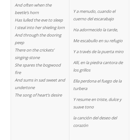
And often when the
Y a menudo, cuando el
beetle’s horn
cuerno del escarabajo
Has lulled the eve to sleep
I steal into her shieling lorn
Ha adormecido la tarde,
And through the dooring
Me escabullo en su refugio
peep
There on the crickets’
Y a través de la puerta miro
singing-stone
Allí, en la piedra cantora de
She spares the bogwood
los grillos
fire
And sums in sad sweet and
Ella perdona el fuego de la
undertone
turbera
The song of heart’s desire
Y resume en triste, dulce y
suave tono
la canción del deseo del
corazón